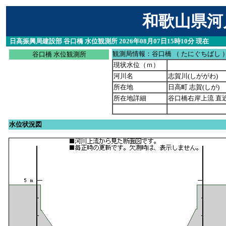
和歌山県河
日高振興局建設部 谷口橋 水位観測所 2026年08月07日15時10分 現在
観測局情報：谷口橋 （ たにぐちばし 
谷口橋 水位観測所
現状水位（ｍ）
河川名
志賀川(しががわ)
所在地
日高町 志賀(しが)
所在地詳細
谷口橋右岸上流 直
水位状況図