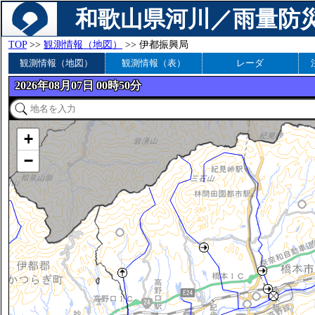
和歌山県河川／雨量防
TOP
>>
観測情報（地図）
>> 伊都振興局
観測情報（地図）
観測情報（表）
レーダ
2026年08月07日 00時50分
+
−