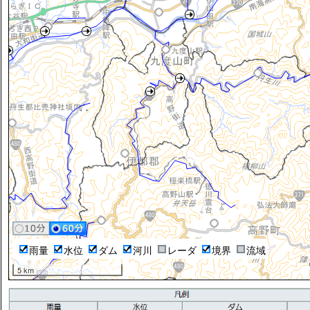
雨量
水位
ダム
河川
レーダ
境界
流域
5 km