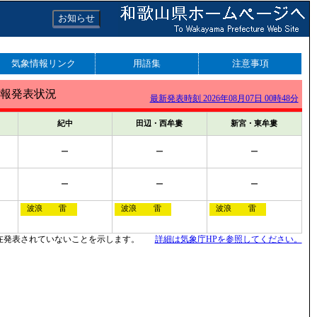
お知らせ
気象情報リンク
用語集
注意事項
報発表状況
最新発表時刻 2026年08月07日 00時48分
紀中
田辺・西牟婁
新宮・東牟婁
ー
ー
ー
ー
ー
ー
波浪
雷
波浪
雷
波浪
雷
在発表されていないことを示します。
詳細は気象庁HPを参照してください。