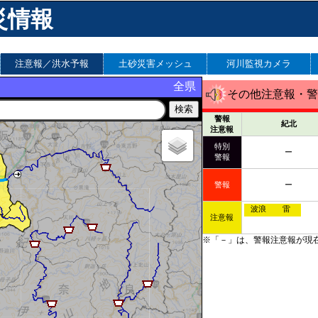
災情報
注意報／洪水予報
土砂災害メッシュ
河川監視カメラ
全県
その他注意報・警
警報
紀北
注意報
特別
ー
警報
警報
ー
波浪
雷
注意報
※「－」は、警報注意報が現