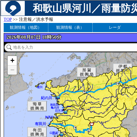
和歌山県河川／雨量防
TOP
>> 注意報／洪水予報
観測情報（地図）
観測情報（表）
レーダ
2026年08月07日 18時50分
+
−
堤川
紀の川
和田川
亀の川
日方川
加茂川
有田川
山田川
広川