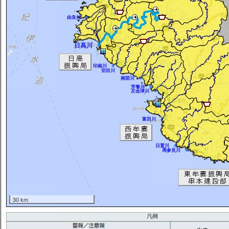
由良川
日高川
印南川
切目川
南部川
芳養川
左会津川
富田川
日置川
周参見川
30 km