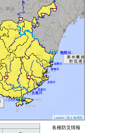
熊野川
佐野川
那智川
太田川
田原川
古座川
くじの川
Leaflet
|
国土地理院
各種防災情報