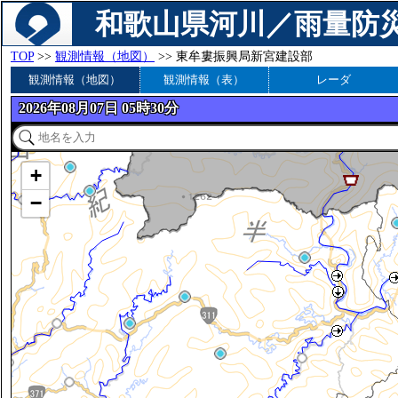
和歌山県河川／雨量防
TOP
>>
観測情報（地図）
>> 東牟婁振興局新宮建設部
観測情報（地図）
観測情報（表）
レーダ
2026年08月07日 05時30分
+
−