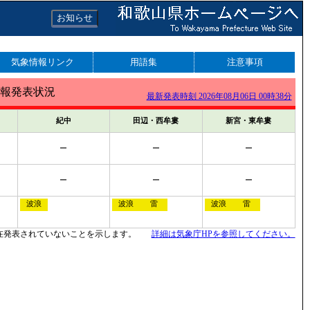
お知らせ
気象情報リンク
用語集
注意事項
報発表状況
最新発表時刻 2026年08月06日 00時38分
紀中
田辺・西牟婁
新宮・東牟婁
ー
ー
ー
ー
ー
ー
波浪
波浪
雷
波浪
雷
在発表されていないことを示します。
詳細は気象庁HPを参照してください。