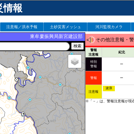
災情報
注意報／洪水予報
土砂災害メッシュ
河川監視カメラ
東牟婁振興局新宮建設部
その他注意報・警
警報
紀北
注意報
特別
ー
警報
警報
ー
波浪
注意報
※「－」は、警報注意報が現