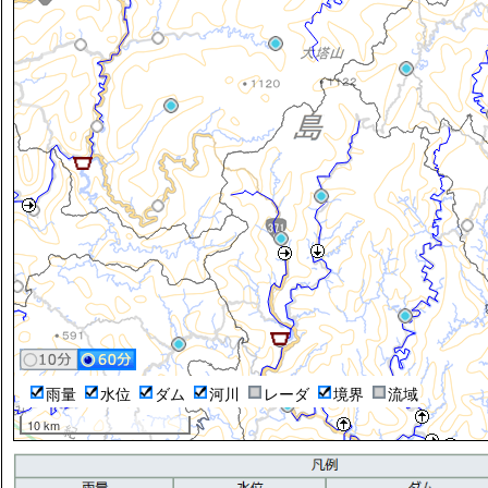
雨量
水位
ダム
河川
レーダ
境界
流域
10 km