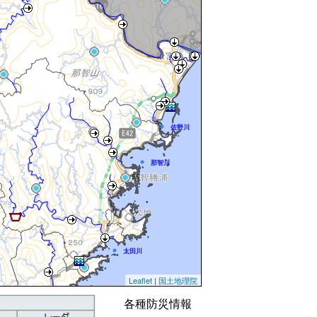
熊野川
佐野川
那智川
太田川
Leaflet
|
国土地理院
田原川
各種防災情報