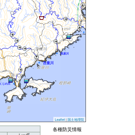
太田川
田原川
古座川
くじの川
Leaflet
|
国土地理院
各種防災情報