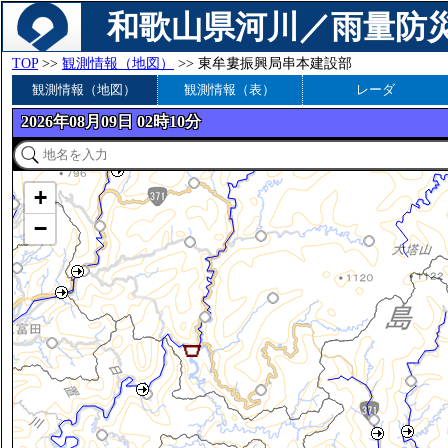
和歌山県河川／雨量防
TOP
>>
観測情報（地図）
>> 東牟婁振興局串本建設部
観測情報（地図）
観測情報（表）
レーダ
2026年08月09日 02時10分
+
−