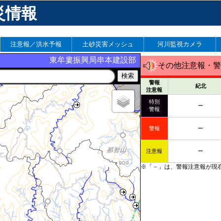
災情報
注意報／洪水予報
土砂災害メッシュ
河川監視カメラ
東牟婁振興局串本建設部
その他注意報・警
警報
紀北
注意報
特別
ー
警報
警報
ー
熊野
注意報
ー
※「－」は、警報注意報が現
佐野川
那智川