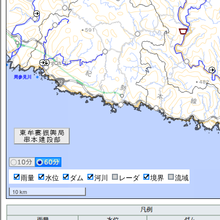
川
周参見川
雨量
水位
ダム
河川
レーダ
境界
流域
10 km