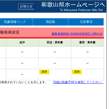
お知らせ
気象情報リンク
用語集
注意事項
報発表状況
最新発表時刻 2026年08月08日 12時21分
紀中
田辺・西牟婁
新宮・東牟婁
ー
ー
ー
ー
ー
ー
川
波浪
波浪
ー
在発表されていないことを示します。
詳細は気象庁HPを参照してください。