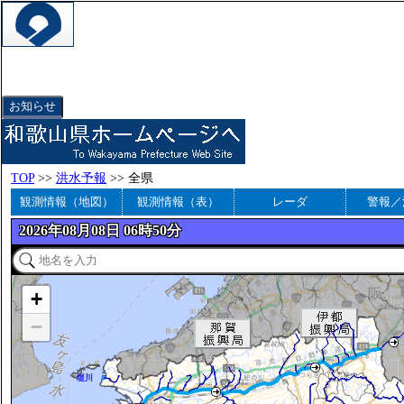
和歌山県河川／雨量防災情報
お知らせ
TOP
>>
洪水予報
>> 全県
観測情報（地図）
観測情報（表）
レーダ
警報／
2026年08月08日 06時50分
+
−
堤川