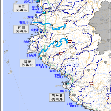
紀の川
和田川
亀の川
日方川
加茂川
有田川
山田川
広川
由良川
日高川
印南川
切目川
南部川
芳養川
左会津川
富田川
日置川
周参見川