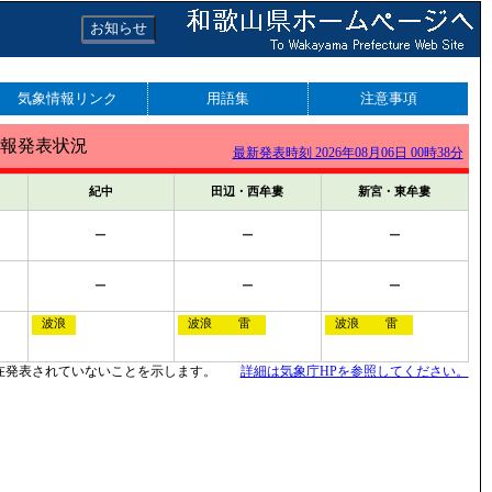
お知らせ
気象情報リンク
用語集
注意事項
報発表状況
最新発表時刻 2026年08月06日 00時38分
紀中
田辺・西牟婁
新宮・東牟婁
ー
ー
ー
ー
ー
ー
波浪
波浪
雷
波浪
雷
在発表されていないことを示します。
詳細は気象庁HPを参照してください。