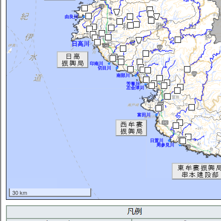
由良川
日高川
印南川
切目川
南部川
芳養川
左会津川
富田川
日置川
周参見川
30 km