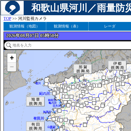
和歌山県河川／雨量防
TOP
>> 河川監視カメラ
観測情報（地図）
観測情報（表）
レーダ
2026年08月07日 05時50分
+
−
堤川
紀の川
和田川
亀の川
日方川
加茂川
有田川
山田川
広川