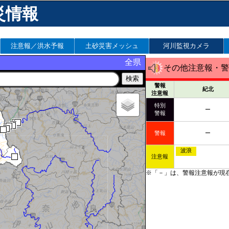
災情報
注意報／洪水予報
土砂災害メッシュ
河川監視カメラ
全県
その他注意報・警
警報
紀北
注意報
特別
ー
警報
警報
ー
波浪
注意報
※「－」は、警報注意報が現