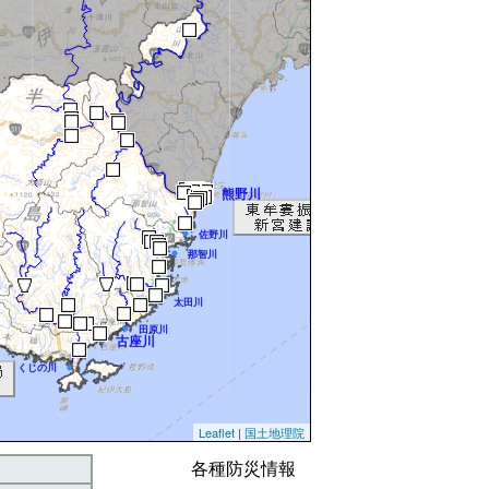
熊野川
佐野川
那智川
太田川
田原川
古座川
くじの川
Leaflet
|
国土地理院
各種防災情報